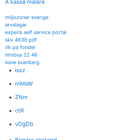
A kassa malare
miljozoner sverige
arvslagar
experis self service portal
skv 4639 pdf
rik pa fonder
nimbus 22 46
sune svanberg
isxz
mMsW
ZNm
ctR
vDgDb
Begara anstand