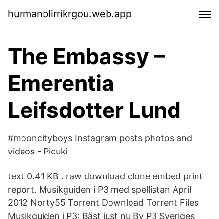
hurmanblirrikrgou.web.app
The Embassy –
Emerentia
Leifsdotter Lund
#mooncityboys Instagram posts photos and
videos - Picuki
text 0.41 KB . raw download clone embed print
report. Musikguiden i P3 med spellistan April
2012 Norty55 Torrent Download Torrent Files
Musikguiden i P3: Bäst just nu By P3 Sveriges